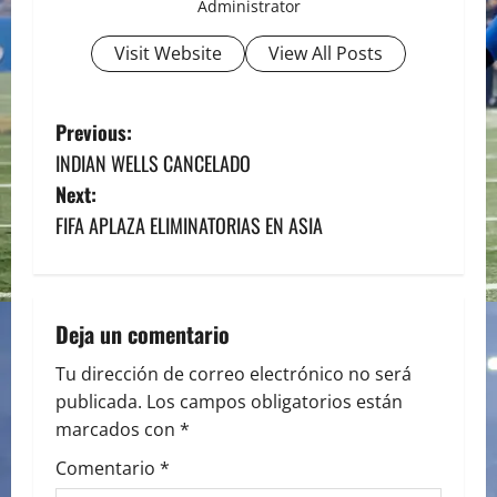
Administrator
Visit Website
View All Posts
P
Previous:
INDIAN WELLS CANCELADO
o
Next:
s
FIFA APLAZA ELIMINATORIAS EN ASIA
t
n
Deja un comentario
a
Tu dirección de correo electrónico no será
publicada.
Los campos obligatorios están
v
marcados con
*
i
Comentario
*