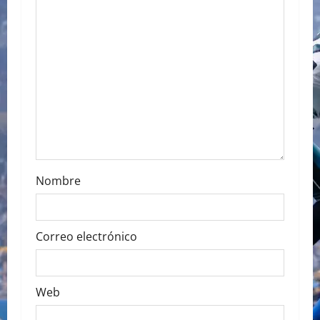
g
a
t
i
o
n
Nombre
Correo electrónico
Web