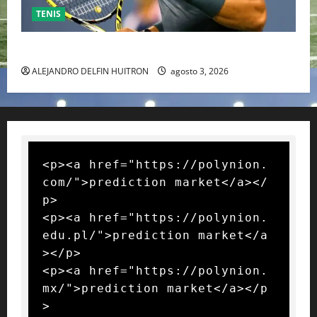
TENIS
RAFA NADAL EL MÁS GRANDE DEL MUNDO DEL TENIS
ALEJANDRO DELFIN HUITRON
agosto 3, 2026
<p><a href="https://polynion.
com/">prediction market</a></
p>

<p><a href="https://polynion.
edu.pl/">prediction market</a
></p>

<p><a href="https://polynion.
mx/">prediction market</a></p
>
