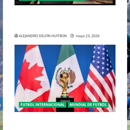
ORGULLO ENTRETEJIDO LA NUEVA” TERCERA
PLAYERA DE MÉXICO” INGRESA AL ARCHIVO
HISTÓRICO DE ADIDAS EN ALEMANIA
ALEJANDRO DELFIN HUITRON
mayo 23, 2026
FUTBOL INTERNACIONAL
MUNDIAL DE FUTBOL
TRILOGÍA DE APERTURA CON EL MUNDIAL
2026 INICIANDO CON CEREMONIAS