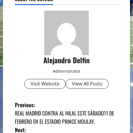
Alejandro Delfin
Administrator
Visit Website
View All Posts
P
Previous:
REAL MADRID CONTRA AL HILAL ESTE SÁBADO11 DE
o
FEBRERO EN EL ESTADIO PRINCE MOULAY.
s
Next: