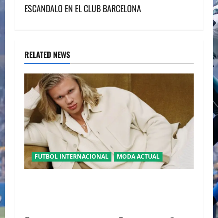
ESCANDALO EN EL CLUB BARCELONA
t
n
a
RELATED NEWS
v
i
g
a
t
FUTBOL INTERNACIONAL
MODA ACTUAL
i
GLAMOUR “ERLING HAALAND” DESLUMBRA EN
EL DESFILE ALTA SARTORIA DE DOLCE &
o
GABBANA TRAS EL MUNDIAL 2026