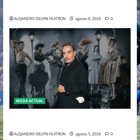
WILLIAMS DISPUTARÁN LOS DOBLES EN CINCINNATI
2026
ALEJANDRO DELFIN HUITRON
agosto 6, 2026
0
MODA ACTUAL
LA MET GALA 2027 HOMENAJEARÁ A JOHN GALLIANO
MARCANDO EL REGRESO DEL REY DEL DRAMATISMO
ALEJANDRO DELFIN HUITRON
agosto 5, 2026
0