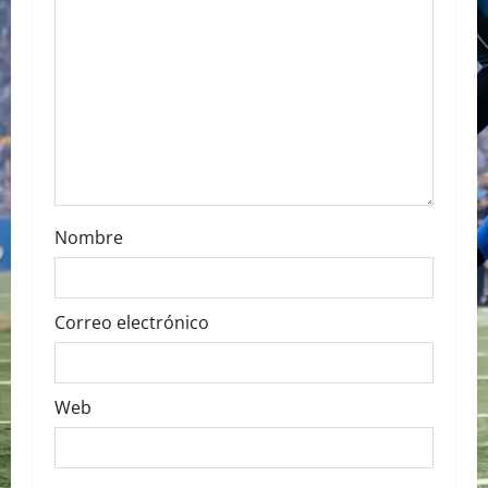
t
i
o
n
Nombre
Correo electrónico
Web