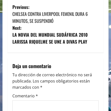
P
Previous:
CHELSEA CONTRA LIVERPOOL FEMENIL DURA 6
o
MINUTOS, SE SUSPENDIÓ
s
Next:
LA NOVIA DEL MUNDIAL SUDÁFRICA 2010
t
LARISSA RIQUELME SE UNE A DIVAS PLAY
n
a
Deja un comentario
v
Tu dirección de correo electrónico no será
i
publicada.
Los campos obligatorios están
marcados con
*
g
Comentario
*
a