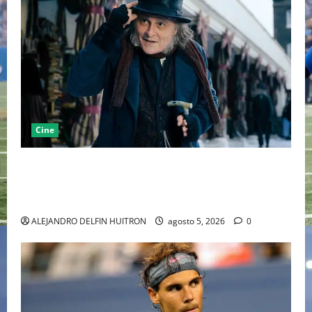
Cine
“EBENEZER” MARCA EL REGRESO DE JOHNNY DEPP A
HOLLYWOOD TRAS SU PASO POR EL CINE
INDEPENDIENTE EUROPEO
ALEJANDRO DELFIN HUITRON
agosto 5, 2026
0