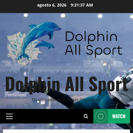
Skip
agosto 6, 2026
9:31:38 AM
to
content
Dolphin All Sport
Tu sitio web de noticias Deportivas
WATCH
Primary
Menu