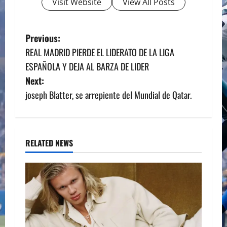
Visit Website
View All Posts
P
Previous:
REAL MADRID PIERDE EL LIDERATO DE LA LIGA
o
ESPAÑOLA Y DEJA AL BARZA DE LIDER
s
Next:
joseph Blatter, se arrepiente del Mundial de Qatar.
t
n
a
RELATED NEWS
v
i
g