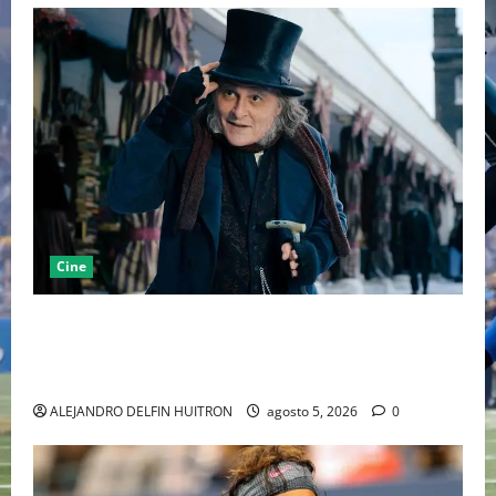
Cine
“EBENEZER” MARCA EL REGRESO DE JOHNNY DEPP A
HOLLYWOOD TRAS SU PASO POR EL CINE
INDEPENDIENTE EUROPEO
ALEJANDRO DELFIN HUITRON
agosto 5, 2026
0