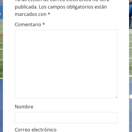
publicada.
Los campos obligatorios están
v
marcados con
*
i
Comentario
*
g
a
t
i
o
n
Nombre
Correo electrónico