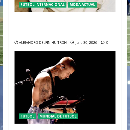
FUTBOL INTERNACIONAL
MODA ACTUAL
GLAMOUR “ERLING HAALAND” DESLUMBRA EN
EL DESFILE ALTA SARTORIA DE DOLCE &
GABBANA TRAS EL MUNDIAL 2026
ALEJANDRO DELFIN HUITRON
julio 30, 2026
0
FUTBOL
MUNDIAL DE FUTBOL