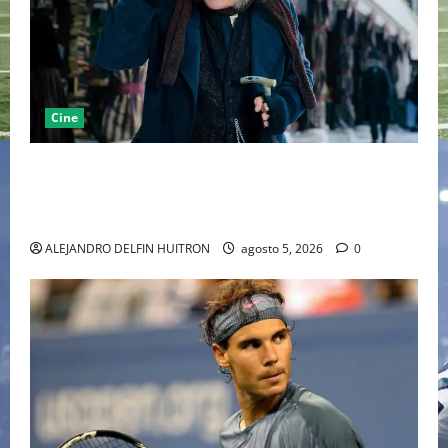
Cine
“EBENEZER” MARCA EL REGRESO DE JOHNNY DEPP A
HOLLYWOOD TRAS SU PASO POR EL CINE
INDEPENDIENTE EUROPEO
ALEJANDRO DELFIN HUITRON
agosto 5, 2026
0