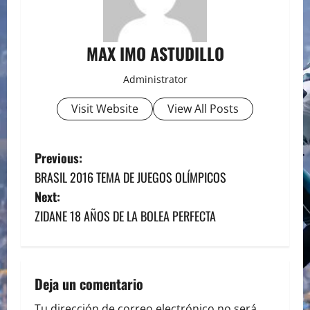
MAX IMO ASTUDILLO
Administrator
Visit Website
View All Posts
P
Previous:
BRASIL 2016 TEMA DE JUEGOS OLÍMPICOS
o
Next:
s
ZIDANE 18 AÑOS DE LA BOLEA PERFECTA
t
n
Deja un comentario
a
Tu dirección de correo electrónico no será