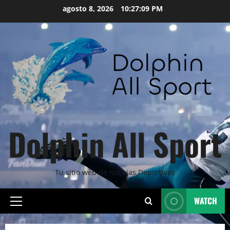
Skip
agosto 8, 2026
10:27:11 PM
to
content
Dolphin All Sport
Tu sitio web de noticias Deportivas
WATCH
Primary
Menu