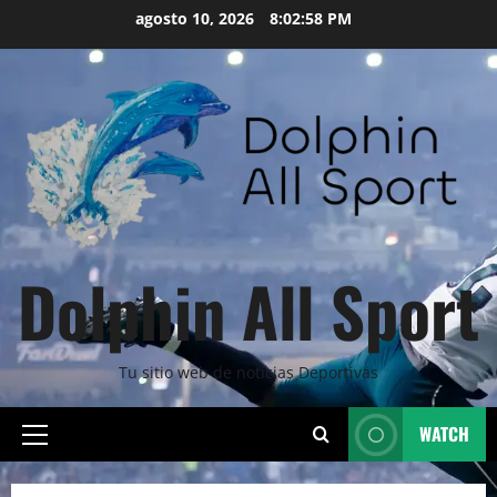
Skip
agosto 10, 2026
8:02:59 PM
to
content
Dolphin All Sport
Tu sitio web de noticias Deportivas
WATCH
Primary
Menu